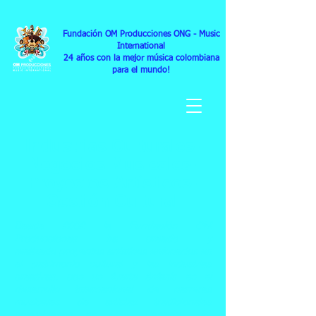
Fundación OM Producciones ONG
- Music
International
24
años con la mejor música colombiana
para el mundo!
Industrias Culturales-
Negocios Musicales-
Proyectos Artísticos-
Gestión Cultural
Desde 2002 la Fundación OM
Producciones ha creado y
realizado proyectos artísticos enfocados en
el patrimonio cultural y las industrias
creativas, con un fuerte énfasis en el
desarrollo Internacional de carreras
musicales de artistas tradicionales
colombianos en
USA, Canada. UK,