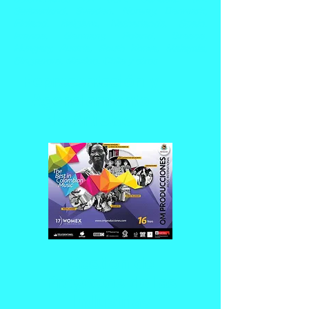
Switzerland, Sweden, Norway, Denmark,
Finland, Belgium, Netherlands, Spain,
France,
Germany
, Poland, Greece,
Hungary, Austria, South Korea, Malaysia,
Singapore, Mexico, Chile y otros
Representación y
Agenciamiento
de Artistas
Gestion de
Proyectos de las
Industrias