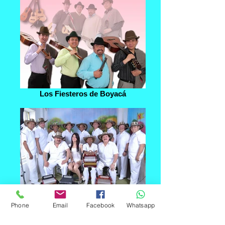
Los Fiesteros de Boyacá
Los Nuevos Corraleros de
Colombia
Phone
Email
Facebook
Whatsapp