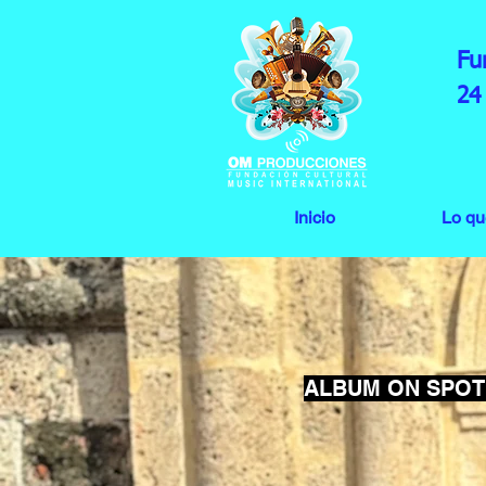
Fu
24
Inicio
Lo q
ALBUM ON SPOT