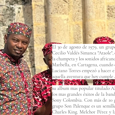
El 30 de agosto de 1979, un grup
Cecilio Valdés Simanca "Ataole", 
la champeta y los sonidos africano
Marbella, en Cartagena, cuando 
Luciano Torres empezó a hacer el
aquella aventura que hoy cumple 4
su album mas popular titulado 
los mas grandes éxitos de la ba
Sony Colombia. Con más de 10 gr
grupo Son Palenque es un semille
Charles King. Melchor Pérez y la