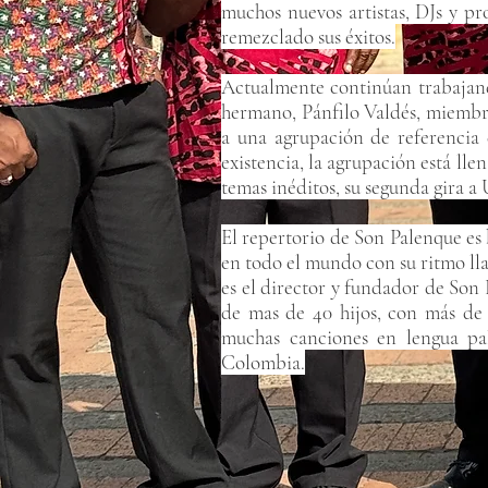
muchos nuevos artistas, DJs y p
remezclado sus éxitos.
Actualmente continúan trabajando
hermano, Pánfilo Valdés, miembro
a una agrupación de referencia 
existencia, la agrupación está ll
temas inéditos, su segunda gira
El repertorio de Son Palenque es
en todo el mundo con su ritmo 
es el director y fundador de Son
de mas de 40 hijos, con más 
muchas canciones en lengua pal
Colombia.