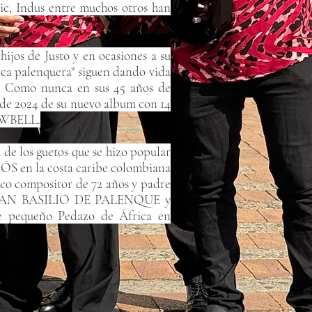
ic, Indus entre muchos otros han
ijos de Justo y en ocasiones a su
ica palenquera" siguen dando vida
dia Como nunca en sus 45 años de
e de 2024 de su nuevo album con 14
COWBELL.
de los guetos que se hizo popular
S en la costa caribe colombiana
ico compositor de 72 años y padre
 de SAN BASILIO DE PALENQUE y
ste pequeño Pedazo de África en