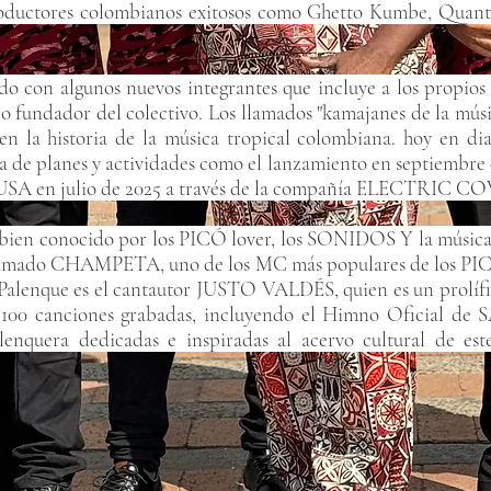
roductores colombianos exitosos como Ghetto Kumbe, Quant
 con algunos nuevos integrantes que incluye a los propios h
 fundador del colectivo. Los llamados "kamajanes de la mús
en la historia de la música tropical colombiana. hoy en 
ena de planes y actividades como el lanzamiento en septiembr
 a USA en julio de 2025 a través de la compañía ELECTRIC 
 bien conocido por los PICÓ lover, los SONIDOS Y la música 
llamado CHAMPETA, uno de los MC más populares de los PICÓ
 Palenque es el cantautor JUSTO VALDÉS, quien es un prolíf
de 100 canciones grabadas, incluyendo el Himno Oficial
enquera dedicadas e inspiradas al acervo cultural de e