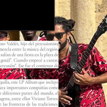
to Valdés, hijo del percusionista
mezcla entre la música del región,
salían de una fiesta en la playa de
 gozá)”. Cuando empecé a cantar,
ercusión”. Ese fue el comienzo de
illa, este LP Album que incluye
 para importantes compañías como
 diferentes partes del mundo, el
gena, entre ellos Viviano Torres,
las fronteras de las tradiciones,