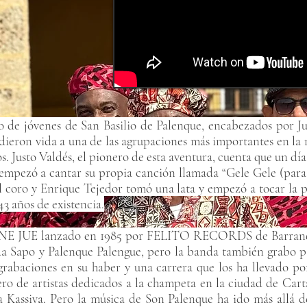
o de jóvenes de San Basilio de Palenque, encabezados por Jus
dieron vida a una de las agrupaciones más importantes en la 
s. Justo Valdés, el pionero de esta aventura, cuenta que un día 
empezó a cantar su propia canción llamada “Gele Gele (para
 coro y Enrique Tejedor tomó una lata y empezó a tocar la p
3 años de existencia.
ANE JUE lanzado en 1985 por FELITO RECORDS de Barranqu
nda Sapo y Palenque Palengue, pero la banda también grabo
abaciones en su haber y una carrera que los ha llevado por
ro de artistas dedicados a la champeta en la ciudad de Carta
 Kassiva. Pero la música de Son Palenque ha ido más allá de 