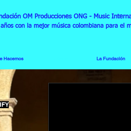
ndación OM Producciones ONG
- Music Interna
años con la mejor música colombiana para el 
ue Hacemos
Artistas
La Fundación
IFY