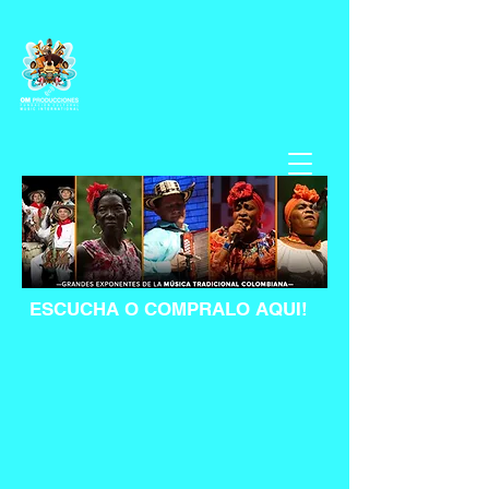
Fundación OM Producciones ONG
- Music
International
24
años con la mejor música colombiana
para el mundo!
ESCUCHA O COMPRALO AQUI!