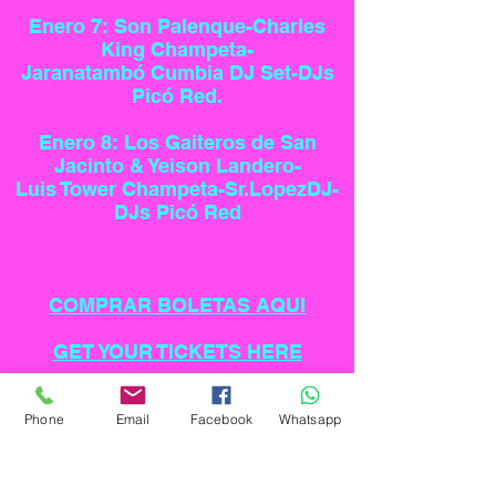
Enero 7: Son Palenque-Charles
King Champeta-
Jaranatambó Cumbia DJ Set-DJs
Picó Red.
Enero 8: Los Gaiteros de San
Jacinto & Yeison Landero-
Luis Tower Champeta-Sr.LopezDJ-
DJs Picó Red
COMPRAR BOLETAS AQUI
GET YOUR TICKETS HERE
Phone
Email
Facebook
Whatsapp
El Festival
Mas que un evento el Festival