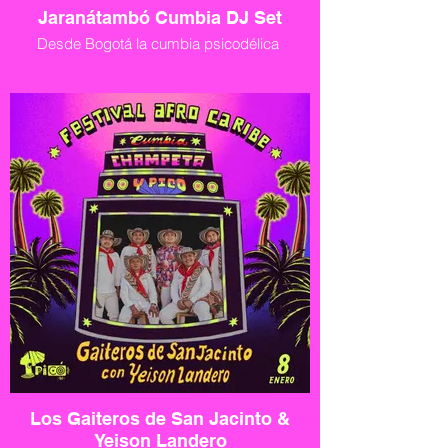
Jaranátambó Cumbia DJ Set
Desde Bogotá la cumbia psicodélica
Los Gaiteros de San Jacinto &
Yeison Landero